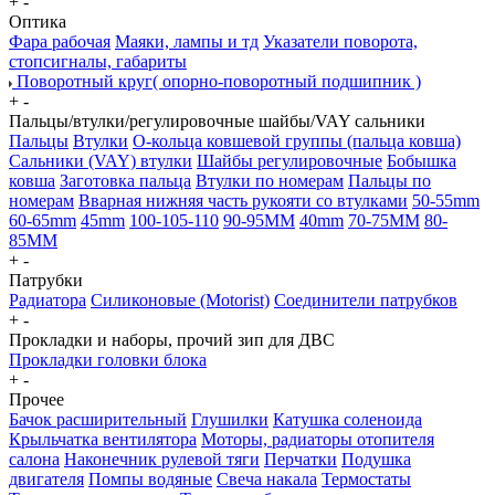
+
-
Оптика
Фара рабочая
Маяки, лампы и тд
Указатели поворота,
стопсигналы, габариты
Поворотный круг( опорно-поворотный подшипник )
+
-
Пальцы/втулки/регулировочные шайбы/VAY сальники
Пальцы
Втулки
О-кольца ковшевой группы (пальца ковша)
Сальники (VAY) втулки
Шайбы регулировочные
Бобышка
ковша
Заготовка пальца
Втулки по номерам
Пальцы по
номерам
Вварная нижняя часть рукояти со втулками
50-55mm
60-65mm
45mm
100-105-110
90-95MM
40mm
70-75MM
80-
85MM
+
-
Патрубки
Радиатора
Силиконовые (Motorist)
Соединители патрубков
+
-
Прокладки и наборы, прочий зип для ДВС
Прокладки головки блока
+
-
Прочее
Бачок расширительный
Глушилки
Катушка соленоида
Крыльчатка вентилятора
Моторы, радиаторы отопителя
салона
Наконечник рулевой тяги
Перчатки
Подушка
двигателя
Помпы водяные
Свеча накала
Термостаты