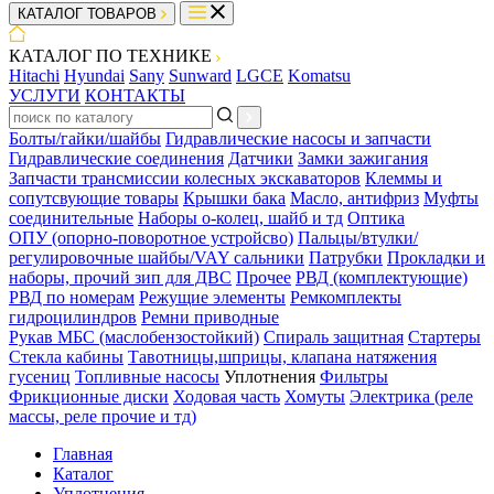
КАТАЛОГ ТОВАРОВ
КАТАЛОГ ПО ТЕХНИКЕ
Hitachi
Hyundai
Sany
Sunward
LGCE
Komatsu
УСЛУГИ
КОНТАКТЫ
Болты/гайки/шайбы
Гидравлические насосы и запчасти
Гидравлические соединения
Датчики
Замки зажигания
Запчасти трансмиссии колесных экскаваторов
Клеммы и
сопутсвующие товары
Крышки бака
Масло, антифриз
Муфты
соединительные
Наборы о-колец, шайб и тд
Оптика
ОПУ (опорно-поворотное устройсво)
Пальцы/втулки/
регулировочные шайбы/VAY сальники
Патрубки
Прокладки и
наборы, прочий зип для ДВС
Прочее
РВД (комплектующие)
РВД по номерам
Режущие элементы
Ремкомплекты
гидроцилиндров
Ремни приводные
Рукав МБС (маслобензостойкий)
Спираль защитная
Стартеры
Стекла кабины
Тавотницы,шприцы, клапана натяжения
гусениц
Топливные насосы
Уплотнения
Фильтры
Фрикционные диски
Ходовая часть
Хомуты
Электрика (реле
массы, реле прочие и тд)
Главная
Каталог
Уплотнения