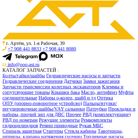
г. Артём, ул. 1-я Рабочая, 39
+7 908 441 8833
+7 908 441 8080
info@ooo-ast.ru
КАТАЛОГ ЗАПЧАСТЕЙ
Болты/гайки/шайбы
Гидравлические насосы и запчасти
Гидравлические соединения
Датчики
Замки зажигания
Запчасти трансмиссии колесных экскаваторов
Клеммы и
сопутсвующие товары
Крышки бака
Масло, антифриз
Муфты
соединительные
Наборы о-колец, шайб и тд
Оптика
ОПУ (опорно-поворотное устройсво)
Пальцы/втулки/
регулировочные шайбы/VAY сальники
Патрубки
Прокладки и
наборы, прочий зип для ДВС
Прочее
РВД (комплектующие)
РВД по номерам
Режущие элементы
Ремкомплекты
гидроцилиндров
Ремни приводные
Рукав МБС
Спираль защитная
Стартеры
Стекла кабины
Тавотницы,
шприцы, клапана натяжения гусениц
Топливные насосы