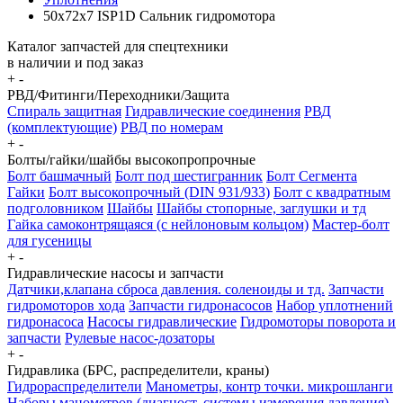
50x72x7 ISP1D Сальник гидромотора
Каталог запчастей для спецтехники
в наличии и под заказ
+
-
РВД/Фитинги/Переходники/Защита
Спираль защитная
Гидравлические соединения
РВД
(комплектующие)
РВД по номерам
+
-
Болты/гайки/шайбы высокопропрочные
Болт башмачный
Болт под шестигранник
Болт Сегмента
Гайки
Болт высокопрочный (DIN 931/933)
Болт с квадратным
подголовником
Шайбы
Шайбы стопорные, заглушки и тд
Гайка самоконтрящаяся (с нейлоновым кольцом)
Мастер-болт
для гусеницы
+
-
Гидравлические насосы и запчасти
Датчики,клапана сброса давления. соленоиды и тд.
Запчасти
гидромоторов хода
Запчасти гидронасосов
Набор уплотнений
гидронасоса
Насосы гидравлические
Гидромоторы поворота и
запчасти
Рулевые насос-дозаторы
+
-
Гидравлика (БРС, распределители, краны)
Гидрораспределители
Манометры, контр точки. микрошланги
Наборы манометров (диагност. системы измерения давления)