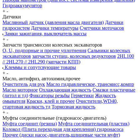
Гидроаккумулятор
+
-
Датчики
Маслянный датчик (давления масла двигателя)
Датчики
гидросистем
Датчики температуры
Счетчики моточасов
Замки зажигания, выключатель массы
+
-
Запчасти трансмиссии колесных экскаваторов
О, U, подпорные и прочие уплотнения
Сальники колесных
экскаваторов
запчасти ступиц, колесных редукторов
2HL100
// 2HL270 // 2HL290 (запчасти КПП)
Клеммы и сопутсвующие товары
+
-
Масло, антифриз, автохимия,прочее
Очиститель для рук
Масло гидравлическое, трансмисс,компр
Масло моторное
Охлаждающая жидкость
Смазки пластичные
(литол и тд)
Фиксаторы резьбы
Герметики
Жидкость
омывателя
Краски, клей и прочее
Очистители,WD40,
стартовая жидкость тд
Тормозная жидкость
+
-
Муфты соединительные (гидронасос-двигатель)
Муфта соединит (резина)
Муфта соединительная (пластик)
Колокол (Плита переходная для крепления) гидронасоса
Прочее (диски насос-двигатель,шлицевые части муфт)