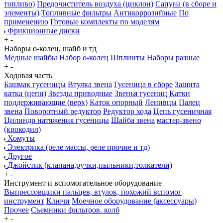
топливо)
Предочиститель воздуха (циклон)
Сапуна (в сборе и
элементы)
Топливные фильтры
Антикоррозийные
По
применению
Готовые комплекты по моделям
Фрикционные диски
+
-
Наборы о-колец, шайб и тд
Медные шайбы
Набор о-колец
Шплинты
Наборы разные
+
-
Ходовая часть
Башмак гусеницы
Втулка звена
Гусеница в сборе
Защита
катка (цепи)
Звезды приводные
Звенья гусениц
Катки
поддерживающие (верх)
Каток опорный
Ленивцы
Палец
звена
Поворотный редуктор
Редуктор хода
Цепь гусеничная
Цилиндр натяжения гусеницы
Шайба звена
мастер-звено
(крокодил)
Хомуты
Электрика (реле массы, реле прочие и тд)
Другое
Джойстик (клапана,ручки,пыльники,толкатели)
+
-
Инструмент и вспомогательное оборудование
Выпрессовщики пальцев, втулок, похожий вспомог
инструмент
Ключи
Моечное оборудование (аксессуары)
Прочее
Съемники фильтров. колб
+
-