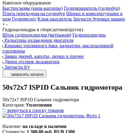
Навесное оборудование
Быстросъемы (квик-каплеры)
Гидровращатель (гидробур)
Плита переходная на гидробур
Шнеки и комплектующие к
ним
Гидромолот
Клык-рыхлитель
Запчасти буровых машин
+
-
Гидроцилиндры в сборе,штоки(пруток)
Шток гидроцилиндра (метражом)
Гидроцилиндры
Радиаторы охлаждения двигателя
Крышки топливного бака, радиатора, маслозаливной
горловины
Замки дверей. капоты, лючки и прочее
Двери отсеков экскаватора
Запчасти б/у
запросить каталог
50x72x7 ISP1D Сальник гидромотора
50x72x7 ISP1D Сальник гидромотора
Категория:
Уплотнения
вернуться к списку товаров
Наличие:
на складе в наличии
Стоимость:
1 300.00
руб.
RUB
1300