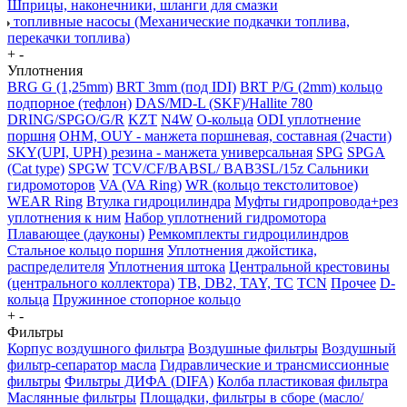
Шприцы, наконечники, шланги для смазки
топливные насосы (Механические подкачки топлива,
перекачки топлива)
+
-
Уплотнения
BRG G (1,25mm)
BRT 3mm (под IDI)
BRT P/G (2mm) кольцо
подпорное (тефлон)
DAS/MD-L (SKF)/Hallite 780
DRING/SPGO/G/R
KZT
N4W
O-кольца
ODI уплотнение
поршня
OHM, OUY - манжета поршневая, составная (2части)
SKY(UPI, UPH) резина - манжета универсальная
SPG
SPGA
(Cat type)
SPGW
TCV/CF/BABSL/ BAB3SL/15z Сальники
гидромоторов
VA (VA Ring)
WR (кольцо текстолитовое)
WEAR Ring
Втулка гидроцилиндра
Муфты гидропровода+рез
уплотнения к ним
Набор уплотнений гидромотора
Плавающее (дауконы)
Ремкомплекты гидроцилиндров
Стальное кольцо поршня
Уплотнения джойстика,
распределителя
Уплотнения штока
Центральной крестовины
(центрального коллектора)
TB, DB2, TAY, TC
TCN
Прочее
D-
кольца
Пружинное стопорное кольцо
+
-
Фильтры
Корпус воздушного фильтра
Воздушные фильтры
Воздушный
фильтр-сепаратор масла
Гидравлические и трансмиссионные
фильтры
Фильтры ДИФА (DIFA)
Колба пластиковая фильтра
Маслянные фильтры
Площадки, фильтры в сборе (масло/