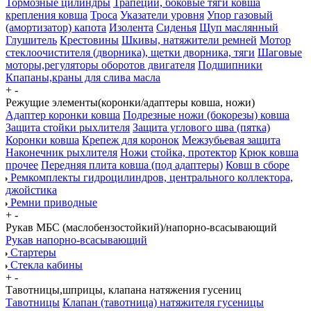
Тормозные цилиндры
Трапеции, боковые тяги ковша
крепления ковша
Троса
Указатели уровня
Упор газовый
(амортизатор) капота
Изолента
Сиденья
Щуп маслянный
Глушитель
Крестовины
Шкивы, натяжители ремней
Мотор
стеклоочистителя (дворника), щетки дворника, тяги
Шаговые
моторы,регуляторы оборотов двигателя
Подшипники
Кпапаны,краны для слива масла
+
-
Режущие элементы(коронки/адаптеры ковша, ножи)
Адаптер коронки ковша
Подрезные ножи (бокорезы) ковша
Защита стойки рыхлителя
Защита углового шва (пятка)
Коронки ковша
Крепеж для коронок
Межзубьевая защита
Наконечник рыхлителя
Ножи
стойка, протектор
Крюк ковша
прочее
Передняя плита ковша (под адаптеры)
Ковш в сборе
Ремкомплекты гидроцилиндров, центрального коллектора,
джойстика
Ремни приводные
+
-
Рукав МБС (маслобензостойкий)/напорно-всасывающий
Рукав напорно-всасывающий
Стартеры
Стекла кабины
+
-
Тавотницы,шприцы, клапана натяжения гусениц
Тавотницы
Клапан (тавотница) натяжителя гусеницы