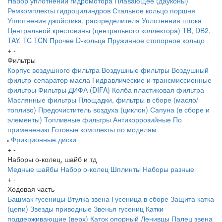
Набор уплотнений гидромотора
Плавающее (дауконы)
Ремкомплекты гидроцилиндров
Стальное кольцо поршня
Уплотнения джойстика, распределителя
Уплотнения штока
Центральной крестовины (центрального коллектора)
TB, DB2,
TAY, TC
TCN
Прочее
D-кольца
Пружинное стопорное кольцо
+
-
Фильтры
Корпус воздушного фильтра
Воздушные фильтры
Воздушный
фильтр-сепаратор масла
Гидравлические и трансмиссионные
фильтры
Фильтры ДИФА (DIFA)
Колба пластиковая фильтра
Маслянные фильтры
Площадки, фильтры в сборе (масло/
топливо)
Предочиститель воздуха (циклон)
Сапуна (в сборе и
элементы)
Топливные фильтры
Антикоррозийные
По
применению
Готовые комплекты по моделям
Фрикционные диски
+
-
Наборы о-колец, шайб и тд
Медные шайбы
Набор о-колец
Шплинты
Наборы разные
+
-
Ходовая часть
Башмак гусеницы
Втулка звена
Гусеница в сборе
Защита катка
(цепи)
Звезды приводные
Звенья гусениц
Катки
поддерживающие (верх)
Каток опорный
Ленивцы
Палец звена