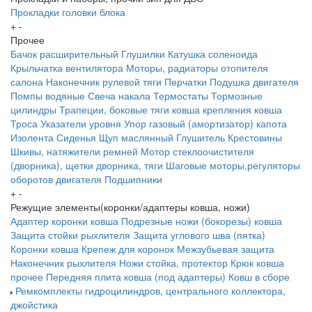
Прокладки головки блока
+
-
Прочее
Бачок расширительный
Глушилки
Катушка соленоида
Крыльчатка вентилятора
Моторы, радиаторы отопителя
салона
Наконечник рулевой тяги
Перчатки
Подушка двигателя
Помпы водяные
Свеча накала
Термостаты
Тормозные
цилиндры
Трапеции, боковые тяги ковша крепления ковша
Троса
Указатели уровня
Упор газовый (амортизатор) капота
Изолента
Сиденья
Щуп маслянный
Глушитель
Крестовины
Шкивы, натяжители ремней
Мотор стеклоочистителя
(дворника), щетки дворника, тяги
Шаговые моторы,регуляторы
оборотов двигателя
Подшипники
+
-
Режущие элементы(коронки/адаптеры ковша, ножи)
Адаптер коронки ковша
Подрезные ножи (бокорезы) ковша
Защита стойки рыхлителя
Защита углового шва (пятка)
Коронки ковша
Крепеж для коронок
Межзубьевая защита
Наконечник рыхлителя
Ножи
стойка, протектор
Крюк ковша
прочее
Передняя плита ковша (под адаптеры)
Ковш в сборе
Ремкомплекты гидроцилиндров, центрального коллектора,
джойстика