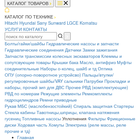
КАТАЛОГ ТОВАРОВ
КАТАЛОГ ПО ТЕХНИКЕ
Hitachi
Hyundai
Sany
Sunward
LGCE
Komatsu
УСЛУГИ
КОНТАКТЫ
Болты/гайки/шайбы
Гидравлические насосы и запчасти
Гидравлические соединения
Датчики
Замки зажигания
Запчасти трансмиссии колесных экскаваторов
Клеммы и
сопутсвующие товары
Крышки бака
Масло, антифриз
Муфты
соединительные
Наборы о-колец, шайб и тд
Оптика
ОПУ (опорно-поворотное устройсво)
Пальцы/втулки/
регулировочные шайбы/VAY сальники
Патрубки
Прокладки и
наборы, прочий зип для ДВС
Прочее
РВД (комплектующие)
РВД по номерам
Режущие элементы
Ремкомплекты
гидроцилиндров
Ремни приводные
Рукав МБС (маслобензостойкий)
Спираль защитная
Стартеры
Стекла кабины
Тавотницы,шприцы, клапана натяжения
гусениц
Топливные насосы
Уплотнения
Фильтры
Фрикционные
диски
Ходовая часть
Хомуты
Электрика (реле массы, реле
прочие и тд)
Главная