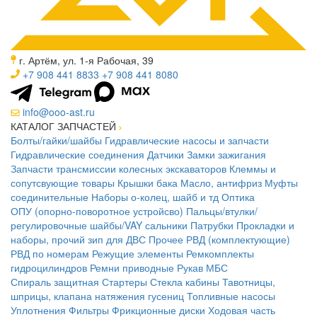
г. Артём, ул. 1-я Рабочая, 39
+7 908 441 8833
+7 908 441 8080
info@ooo-ast.ru
КАТАЛОГ ЗАПЧАСТЕЙ
Болты/гайки/шайбы
Гидравлические насосы и запчасти
Гидравлические соединения
Датчики
Замки зажигания
Запчасти трансмиссии колесных экскаваторов
Клеммы и
сопутсвующие товары
Крышки бака
Масло, антифриз
Муфты
соединительные
Наборы о-колец, шайб и тд
Оптика
ОПУ (опорно-поворотное устройсво)
Пальцы/втулки/
регулировочные шайбы/VAY сальники
Патрубки
Прокладки и
наборы, прочий зип для ДВС
Прочее
РВД (комплектующие)
РВД по номерам
Режущие элементы
Ремкомплекты
гидроцилиндров
Ремни приводные
Рукав МБС
Спираль защитная
Стартеры
Стекла кабины
Тавотницы,
шприцы, клапана натяжения гусениц
Топливные насосы
Уплотнения
Фильтры
Фрикционные диски
Ходовая часть