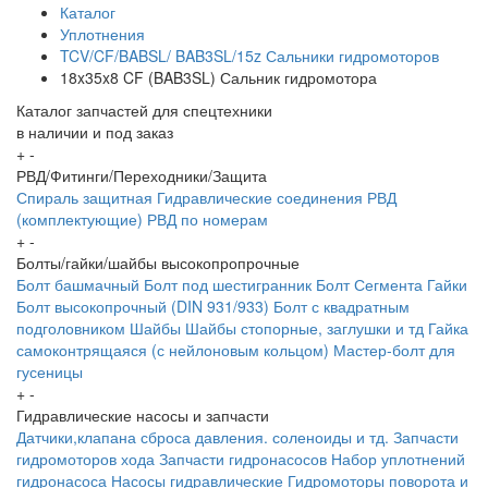
Каталог
Уплотнения
TCV/CF/BABSL/ BAB3SL/15z Сальники гидромоторов
18x35x8 CF (BAB3SL) Сальник гидромотора
Каталог запчастей для спецтехники
в наличии и под заказ
+
-
РВД/Фитинги/Переходники/Защита
Спираль защитная
Гидравлические соединения
РВД
(комплектующие)
РВД по номерам
+
-
Болты/гайки/шайбы высокопропрочные
Болт башмачный
Болт под шестигранник
Болт Сегмента
Гайки
Болт высокопрочный (DIN 931/933)
Болт с квадратным
подголовником
Шайбы
Шайбы стопорные, заглушки и тд
Гайка
самоконтрящаяся (с нейлоновым кольцом)
Мастер-болт для
гусеницы
+
-
Гидравлические насосы и запчасти
Датчики,клапана сброса давления. соленоиды и тд.
Запчасти
гидромоторов хода
Запчасти гидронасосов
Набор уплотнений
гидронасоса
Насосы гидравлические
Гидромоторы поворота и