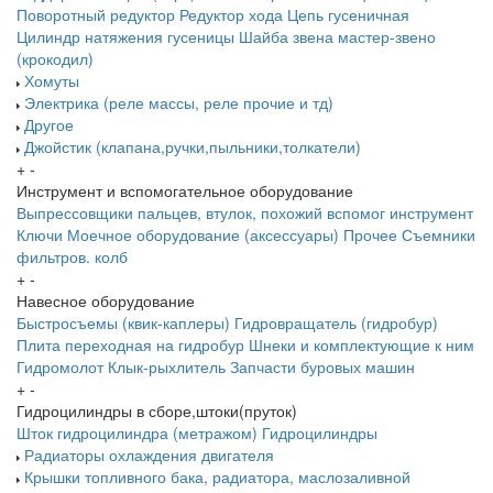
Поворотный редуктор
Редуктор хода
Цепь гусеничная
Цилиндр натяжения гусеницы
Шайба звена
мастер-звено
(крокодил)
Хомуты
Электрика (реле массы, реле прочие и тд)
Другое
Джойстик (клапана,ручки,пыльники,толкатели)
+
-
Инструмент и вспомогательное оборудование
Выпрессовщики пальцев, втулок, похожий вспомог инструмент
Ключи
Моечное оборудование (аксессуары)
Прочее
Съемники
фильтров. колб
+
-
Навесное оборудование
Быстросъемы (квик-каплеры)
Гидровращатель (гидробур)
Плита переходная на гидробур
Шнеки и комплектующие к ним
Гидромолот
Клык-рыхлитель
Запчасти буровых машин
+
-
Гидроцилиндры в сборе,штоки(пруток)
Шток гидроцилиндра (метражом)
Гидроцилиндры
Радиаторы охлаждения двигателя
Крышки топливного бака, радиатора, маслозаливной