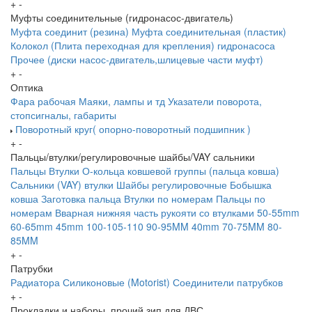
+
-
Муфты соединительные (гидронасос-двигатель)
Муфта соединит (резина)
Муфта соединительная (пластик)
Колокол (Плита переходная для крепления) гидронасоса
Прочее (диски насос-двигатель,шлицевые части муфт)
+
-
Оптика
Фара рабочая
Маяки, лампы и тд
Указатели поворота,
стопсигналы, габариты
Поворотный круг( опорно-поворотный подшипник )
+
-
Пальцы/втулки/регулировочные шайбы/VAY сальники
Пальцы
Втулки
О-кольца ковшевой группы (пальца ковша)
Сальники (VAY) втулки
Шайбы регулировочные
Бобышка
ковша
Заготовка пальца
Втулки по номерам
Пальцы по
номерам
Вварная нижняя часть рукояти со втулками
50-55mm
60-65mm
45mm
100-105-110
90-95MM
40mm
70-75MM
80-
85MM
+
-
Патрубки
Радиатора
Силиконовые (Motorist)
Соединители патрубков
+
-
Прокладки и наборы, прочий зип для ДВС