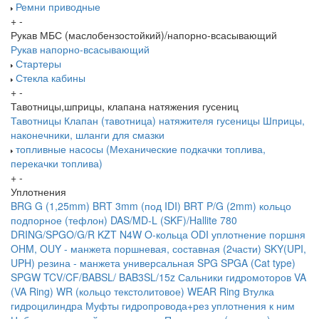
Ремни приводные
+
-
Рукав МБС (маслобензостойкий)/напорно-всасывающий
Рукав напорно-всасывающий
Стартеры
Стекла кабины
+
-
Тавотницы,шприцы, клапана натяжения гусениц
Тавотницы
Клапан (тавотница) натяжителя гусеницы
Шприцы,
наконечники, шланги для смазки
топливные насосы (Механические подкачки топлива,
перекачки топлива)
+
-
Уплотнения
BRG G (1,25mm)
BRT 3mm (под IDI)
BRT P/G (2mm) кольцо
подпорное (тефлон)
DAS/MD-L (SKF)/Hallite 780
DRING/SPGO/G/R
KZT
N4W
O-кольца
ODI уплотнение поршня
OHM, OUY - манжета поршневая, составная (2части)
SKY(UPI,
UPH) резина - манжета универсальная
SPG
SPGA (Cat type)
SPGW
TCV/CF/BABSL/ BAB3SL/15z Сальники гидромоторов
VA
(VA Ring)
WR (кольцо текстолитовое) WEAR Ring
Втулка
гидроцилиндра
Муфты гидропровода+рез уплотнения к ним