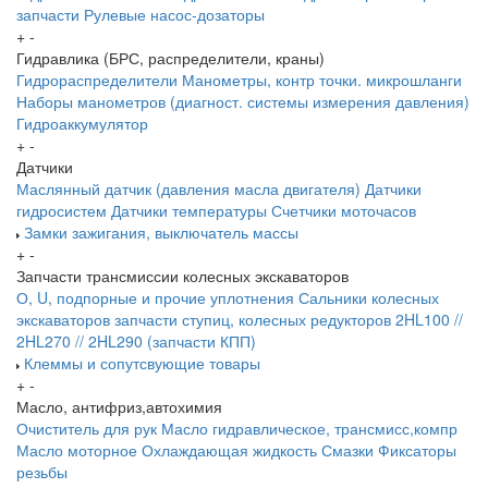
запчасти
Рулевые насос-дозаторы
+
-
Гидравлика (БРС, распределители, краны)
Гидрораспределители
Манометры, контр точки. микрошланги
Наборы манометров (диагност. системы измерения давления)
Гидроаккумулятор
+
-
Датчики
Маслянный датчик (давления масла двигателя)
Датчики
гидросистем
Датчики температуры
Счетчики моточасов
Замки зажигания, выключатель массы
+
-
Запчасти трансмиссии колесных экскаваторов
О, U, подпорные и прочие уплотнения
Сальники колесных
экскаваторов
запчасти ступиц, колесных редукторов
2HL100 //
2HL270 // 2HL290 (запчасти КПП)
Клеммы и сопутсвующие товары
+
-
Масло, антифриз,автохимия
Очиститель для рук
Масло гидравлическое, трансмисс,компр
Масло моторное
Охлаждающая жидкость
Смазки
Фиксаторы
резьбы