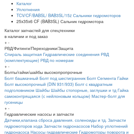
Каталог
Уплотнения
TCV/CF/BABSL/ BAB3SL/15z Сальники гидромоторов
25x35x6 CF (BAB3SL) Сальник гидромотора
Каталог запчастей для спецтехники
в наличии и под заказ
+
-
РВД/Фитинги/Переходники/Защита
Спираль защитная
Гидравлические соединения
РВД
(комплектующие)
РВД по номерам
+
-
Болты/гайки/шайбы высокопропрочные
Болт башмачный
Болт под шестигранник
Болт Сегмента
Гайки
Болт высокопрочный (DIN 931/933)
Болт с квадратным
подголовником
Шайбы
Шайбы стопорные, заглушки и тд
Гайка
самоконтрящаяся (с нейлоновым кольцом)
Мастер-болт для
гусеницы
+
-
Гидравлические насосы и запчасти
Датчики,клапана сброса давления. соленоиды и тд.
Запчасти
гидромоторов хода
Запчасти гидронасосов
Набор уплотнений
гидронасоса
Насосы гидравлические
Гидромоторы поворота и