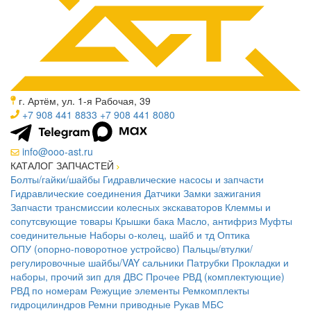
г. Артём, ул. 1-я Рабочая, 39
+7 908 441 8833
+7 908 441 8080
info@ooo-ast.ru
КАТАЛОГ ЗАПЧАСТЕЙ
Болты/гайки/шайбы
Гидравлические насосы и запчасти
Гидравлические соединения
Датчики
Замки зажигания
Запчасти трансмиссии колесных экскаваторов
Клеммы и
сопутсвующие товары
Крышки бака
Масло, антифриз
Муфты
соединительные
Наборы о-колец, шайб и тд
Оптика
ОПУ (опорно-поворотное устройсво)
Пальцы/втулки/
регулировочные шайбы/VAY сальники
Патрубки
Прокладки и
наборы, прочий зип для ДВС
Прочее
РВД (комплектующие)
РВД по номерам
Режущие элементы
Ремкомплекты
гидроцилиндров
Ремни приводные
Рукав МБС