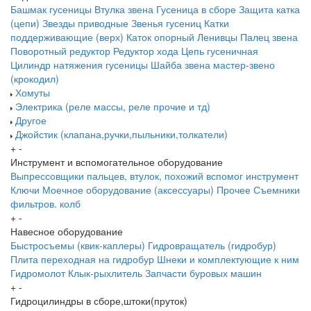
Башмак гусеницы
Втулка звена
Гусеница в сборе
Защита катка
(цепи)
Звезды приводные
Звенья гусениц
Катки
поддерживающие (верх)
Каток опорный
Ленивцы
Палец звена
Поворотный редуктор
Редуктор хода
Цепь гусеничная
Цилиндр натяжения гусеницы
Шайба звена
мастер-звено
(крокодил)
Хомуты
Электрика (реле массы, реле прочие и тд)
Другое
Джойстик (клапана,ручки,пыльники,толкатели)
+
-
Инструмент и вспомогательное оборудование
Выпрессовщики пальцев, втулок, похожий вспомог инструмент
Ключи
Моечное оборудование (аксессуары)
Прочее
Съемники
фильтров. колб
+
-
Навесное оборудование
Быстросъемы (квик-каплеры)
Гидровращатель (гидробур)
Плита переходная на гидробур
Шнеки и комплектующие к ним
Гидромолот
Клык-рыхлитель
Запчасти буровых машин
+
-
Гидроцилиндры в сборе,штоки(пруток)