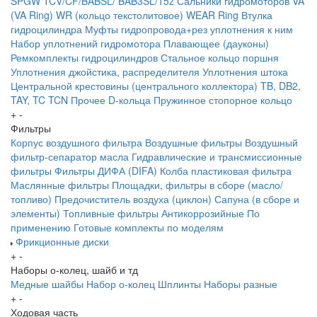
SPGW
TCV/CF/BABSL/ BAB3SL/15z Сальники гидромоторов
VA
(VA Ring)
WR (кольцо текстолитовое) WEAR Ring
Втулка
гидроцилиндра
Муфты гидропровода+рез уплотнения к ним
Набор уплотнений гидромотора
Плавающее (дауконы)
Ремкомплекты гидроцилиндров
Стальное кольцо поршня
Уплотнения джойстика, распределителя
Уплотнения штока
Центральной крестовины (центрального коллектора)
TB, DB2,
TAY, TC
TCN
Прочее
D-кольца
Пружинное стопорное кольцо
+
-
Фильтры
Корпус воздушного фильтра
Воздушные фильтры
Воздушный
фильтр-сепаратор масла
Гидравлические и трансмиссионные
фильтры
Фильтры ДИФА (DIFA)
Колба пластиковая фильтра
Маслянные фильтры
Площадки, фильтры в сборе (масло/
топливо)
Предочиститель воздуха (циклон)
Сапуна (в сборе и
элементы)
Топливные фильтры
Антикоррозийные
По
применению
Готовые комплекты по моделям
Фрикционные диски
+
-
Наборы о-колец, шайб и тд
Медные шайбы
Набор о-колец
Шплинты
Наборы разные
+
-
Ходовая часть