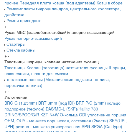
прочее
Передняя плита ковша (под адаптеры)
Ковш в сборе
Ремкомплекты гидроцилиндров, центрального коллектора,
джойстика
Ремни приводные
+
-
Рукав МБС (маслобензостойкий)/напорно-всасывающий
Рукав напорно-всасывающий
Стартеры
Стекла кабины
+
-
Тавотницы,шприцы, клапана натяжения гусениц
Тавотницы
Клапан (тавотница) натяжителя гусеницы
Шприцы,
наконечники, шланги для смазки
топливные насосы (Механические подкачки топлива,
перекачки топлива)
+
-
Уплотнения
BRG G (1,25mm)
BRT 3mm (под IDI)
BRT P/G (2mm) кольцо
подпорное (тефлон)
DAS/MD-L (SKF)/Hallite 780
DRING/SPGO/G/R
KZT
N4W
O-кольца
ODI уплотнение поршня
OHM, OUY - манжета поршневая, составная (2части)
SKY(UPI,
UPH) резина - манжета универсальная
SPG
SPGA (Cat type)