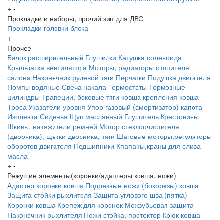
+
-
Прокладки и наборы, прочий зип для ДВС
Прокладки головки блока
+
-
Прочее
Бачок расширительный
Глушилки
Катушка соленоида
Крыльчатка вентилятора
Моторы, радиаторы отопителя
салона
Наконечник рулевой тяги
Перчатки
Подушка двигателя
Помпы водяные
Свеча накала
Термостаты
Тормозные
цилиндры
Трапеции, боковые тяги ковша крепления ковша
Троса
Указатели уровня
Упор газовый (амортизатор) капота
Изолента
Сиденья
Щуп маслянный
Глушитель
Крестовины
Шкивы, натяжители ремней
Мотор стеклоочистителя
(дворника), щетки дворника, тяги
Шаговые моторы,регуляторы
оборотов двигателя
Подшипники
Кпапаны,краны для слива
масла
+
-
Режущие элементы(коронки/адаптеры ковша, ножи)
Адаптер коронки ковша
Подрезные ножи (бокорезы) ковша
Защита стойки рыхлителя
Защита углового шва (пятка)
Коронки ковша
Крепеж для коронок
Межзубьевая защита
Наконечник рыхлителя
Ножи
стойка, протектор
Крюк ковша