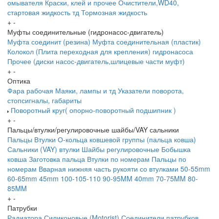
омывателя
Краски, клей и прочее
Очистители,WD40,
стартовая жидкость тд
Тормозная жидкость
+
-
Муфты соединительные (гидронасос-двигатель)
Муфта соединит (резина)
Муфта соединительная (пластик)
Колокол (Плита переходная для крепления) гидронасоса
Прочее (диски насос-двигатель,шлицевые части муфт)
+
-
Оптика
Фара рабочая
Маяки, лампы и тд
Указатели поворота,
стопсигналы, габариты
Поворотный круг( опорно-поворотный подшипник )
+
-
Пальцы/втулки/регулировочные шайбы/VAY сальники
Пальцы
Втулки
О-кольца ковшевой группы (пальца ковша)
Сальники (VAY) втулки
Шайбы регулировочные
Бобышка
ковша
Заготовка пальца
Втулки по номерам
Пальцы по
номерам
Вварная нижняя часть рукояти со втулками
50-55mm
60-65mm
45mm
100-105-110
90-95MM
40mm
70-75MM
80-
85MM
+
-
Патрубки
Радиатора
Силиконовые (Motorist)
Соединители патрубков