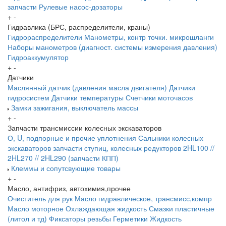
запчасти
Рулевые насос-дозаторы
+
-
Гидравлика (БРС, распределители, краны)
Гидрораспределители
Манометры, контр точки. микрошланги
Наборы манометров (диагност. системы измерения давления)
Гидроаккумулятор
+
-
Датчики
Маслянный датчик (давления масла двигателя)
Датчики
гидросистем
Датчики температуры
Счетчики моточасов
Замки зажигания, выключатель массы
+
-
Запчасти трансмиссии колесных экскаваторов
О, U, подпорные и прочие уплотнения
Сальники колесных
экскаваторов
запчасти ступиц, колесных редукторов
2HL100 //
2HL270 // 2HL290 (запчасти КПП)
Клеммы и сопутсвующие товары
+
-
Масло, антифриз, автохимия,прочее
Очиститель для рук
Масло гидравлическое, трансмисс,компр
Масло моторное
Охлаждающая жидкость
Смазки пластичные
(литол и тд)
Фиксаторы резьбы
Герметики
Жидкость