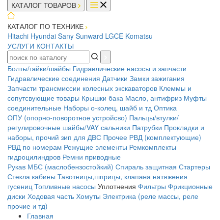
КАТАЛОГ ТОВАРОВ
КАТАЛОГ ПО ТЕХНИКЕ
Hitachi
Hyundai
Sany
Sunward
LGCE
Komatsu
УСЛУГИ
КОНТАКТЫ
Болты/гайки/шайбы
Гидравлические насосы и запчасти
Гидравлические соединения
Датчики
Замки зажигания
Запчасти трансмиссии колесных экскаваторов
Клеммы и
сопутсвующие товары
Крышки бака
Масло, антифриз
Муфты
соединительные
Наборы о-колец, шайб и тд
Оптика
ОПУ (опорно-поворотное устройсво)
Пальцы/втулки/
регулировочные шайбы/VAY сальники
Патрубки
Прокладки и
наборы, прочий зип для ДВС
Прочее
РВД (комплектующие)
РВД по номерам
Режущие элементы
Ремкомплекты
гидроцилиндров
Ремни приводные
Рукав МБС (маслобензостойкий)
Спираль защитная
Стартеры
Стекла кабины
Тавотницы,шприцы, клапана натяжения
гусениц
Топливные насосы
Уплотнения
Фильтры
Фрикционные
диски
Ходовая часть
Хомуты
Электрика (реле массы, реле
прочие и тд)
Главная