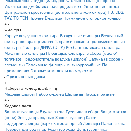
Ремкомплекты гидроцилиндров
Стальное кольцо поршня
Уплотнения джойстика, распределителя
Уплотнения штока
Центральной крестовины (центрального коллектора)
TB, DB2,
TAY, TC
TCN
Прочее
D-кольца
Пружинное стопорное кольцо
+
-
Фильтры
Корпус воздушного фильтра
Воздушные фильтры
Воздушный
фильтр-сепаратор масла
Гидравлические и трансмиссионные
фильтры
Фильтры ДИФА (DIFA)
Колба пластиковая фильтра
Маслянные фильтры
Площадки, фильтры в сборе (масло/
топливо)
Предочиститель воздуха (циклон)
Сапуна (в сборе и
элементы)
Топливные фильтры
Антикоррозийные
По
применению
Готовые комплекты по моделям
Фрикционные диски
+
-
Наборы о-колец, шайб и тд
Медные шайбы
Набор о-колец
Шплинты
Наборы разные
+
-
Ходовая часть
Башмак гусеницы
Втулка звена
Гусеница в сборе
Защита катка
(цепи)
Звезды приводные
Звенья гусениц
Катки
поддерживающие (верх)
Каток опорный
Ленивцы
Палец звена
Поворотный редуктор
Редуктор хода
Цепь гусеничная