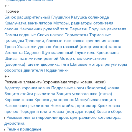
+
-
Прочее
Бачок расширительный
Глушилки
Катушка соленоида
Крыльчатка вентилятора
Моторы, радиаторы отопителя
салона
Наконечник рулевой тяги
Перчатки
Подушка двигателя
Помпы водяные
Свеча накала
Термостаты
Тормозные
цилиндры
Трапеции, боковые тяги ковша крепления ковша
Троса
Указатели уровня
Упор газовый (амортизатор) капота
Изолента
Сиденья
Щуп маслянный
Глушитель
Крестовины
Шкивы, натяжители ремней
Мотор стеклоочистителя
(дворника), щетки дворника, тяги
Шаговые моторы,регуляторы
оборотов двигателя
Подшипники
+
-
Режущие элементы(коронки/адаптеры ковша, ножи)
Адаптер коронки ковша
Подрезные ножи (бокорезы) ковша
Защита стойки рыхлителя
Защита углового шва (пятка)
Коронки ковша
Крепеж для коронок
Межзубьевая защита
Наконечник рыхлителя
Ножи
стойка, протектор
Крюк ковша
прочее
Передняя плита ковша (под адаптеры)
Ковш в сборе
Ремкомплекты гидроцилиндров, центрального коллектора,
джойстика
Ремни приводные