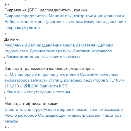
+
-
Гидравлика (БРС, распределители, краны)
Гидрораспределители
Манометры, контр точки. микрошланги
Наборы манометров (диагност. системы измерения давления)
Гидроаккумулятор
+
-
Датчики
Маслянный датчик (давления масла двигателя)
Датчики
гидросистем
Датчики температуры
Счетчики моточасов
Замки зажигания, выключатель массы
+
-
Запчасти трансмиссии колесных экскаваторов
О, U, подпорные и прочие уплотнения
Сальники колесных
экскаваторов
запчасти ступиц, колесных редукторов
2HL100 //
2HL270 // 2HL290 (запчасти КПП)
Клеммы и сопутсвующие товары
+
-
Масло, антифриз,автохимия
Очиститель для рук
Масло гидравлическое, трансмисс,компр
Масло моторное
Охлаждающая жидкость
Смазки
Фиксаторы
резьбы
+
-