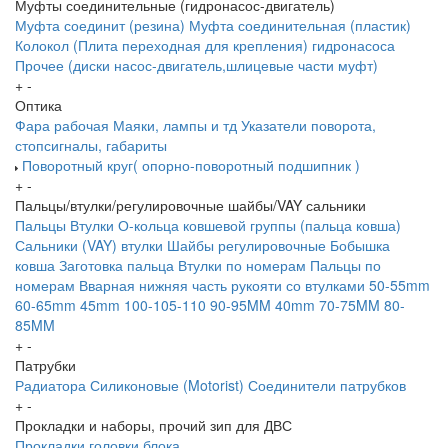
Муфты соединительные (гидронасос-двигатель)
Муфта соединит (резина)
Муфта соединительная (пластик)
Колокол (Плита переходная для крепления) гидронасоса
Прочее (диски насос-двигатель,шлицевые части муфт)
+
-
Оптика
Фара рабочая
Маяки, лампы и тд
Указатели поворота,
стопсигналы, габариты
Поворотный круг( опорно-поворотный подшипник )
+
-
Пальцы/втулки/регулировочные шайбы/VAY сальники
Пальцы
Втулки
О-кольца ковшевой группы (пальца ковша)
Сальники (VAY) втулки
Шайбы регулировочные
Бобышка
ковша
Заготовка пальца
Втулки по номерам
Пальцы по
номерам
Вварная нижняя часть рукояти со втулками
50-55mm
60-65mm
45mm
100-105-110
90-95MM
40mm
70-75MM
80-
85MM
+
-
Патрубки
Радиатора
Силиконовые (Motorist)
Соединители патрубков
+
-
Прокладки и наборы, прочий зип для ДВС
Прокладки головки блока