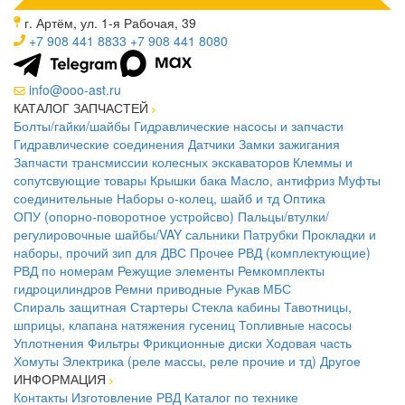
г. Артём, ул. 1-я Рабочая, 39
+7 908 441 8833
+7 908 441 8080
info@ooo-ast.ru
КАТАЛОГ ЗАПЧАСТЕЙ
Болты/гайки/шайбы
Гидравлические насосы и запчасти
Гидравлические соединения
Датчики
Замки зажигания
Запчасти трансмиссии колесных экскаваторов
Клеммы и
сопутсвующие товары
Крышки бака
Масло, антифриз
Муфты
соединительные
Наборы о-колец, шайб и тд
Оптика
ОПУ (опорно-поворотное устройсво)
Пальцы/втулки/
регулировочные шайбы/VAY сальники
Патрубки
Прокладки и
наборы, прочий зип для ДВС
Прочее
РВД (комплектующие)
РВД по номерам
Режущие элементы
Ремкомплекты
гидроцилиндров
Ремни приводные
Рукав МБС
Спираль защитная
Стартеры
Стекла кабины
Тавотницы,
шприцы, клапана натяжения гусениц
Топливные насосы
Уплотнения
Фильтры
Фрикционные диски
Ходовая часть
Хомуты
Электрика (реле массы, реле прочие и тд)
Другое
ИНФОРМАЦИЯ
Контакты
Изготовление РВД
Каталог по технике