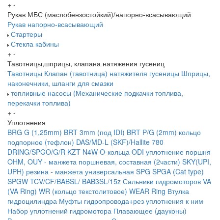
+
-
Рукав МБС (маслобензостойкий)/напорно-всасывающий
Рукав напорно-всасывающий
Стартеры
Стекла кабины
+
-
Тавотницы,шприцы, клапана натяжения гусениц
Тавотницы
Клапан (тавотница) натяжителя гусеницы
Шприцы,
наконечники, шланги для смазки
топливные насосы (Механические подкачки топлива,
перекачки топлива)
+
-
Уплотнения
BRG G (1,25mm)
BRT 3mm (под IDI)
BRT P/G (2mm) кольцо
подпорное (тефлон)
DAS/MD-L (SKF)/Hallite 780
DRING/SPGO/G/R
KZT
N4W
O-кольца
ODI уплотнение поршня
OHM, OUY - манжета поршневая, составная (2части)
SKY(UPI,
UPH) резина - манжета универсальная
SPG
SPGA (Cat type)
SPGW
TCV/CF/BABSL/ BAB3SL/15z Сальники гидромоторов
VA
(VA Ring)
WR (кольцо текстолитовое) WEAR Ring
Втулка
гидроцилиндра
Муфты гидропровода+рез уплотнения к ним
Набор уплотнений гидромотора
Плавающее (дауконы)