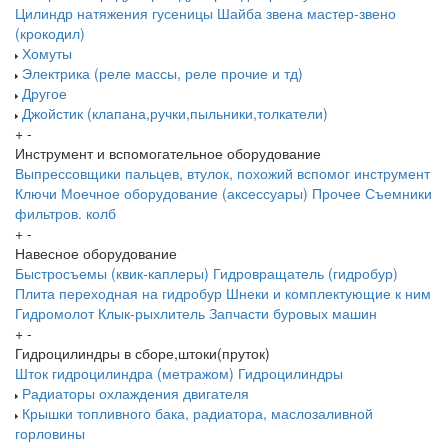
Цилиндр натяжения гусеницы
Шайба звена
мастер-звено
(крокодил)
Хомуты
Электрика (реле массы, реле прочие и тд)
Другое
Джойстик (клапана,ручки,пыльники,толкатели)
+
-
Инструмент и вспомогательное оборудование
Выпрессовщики пальцев, втулок, похожий вспомог инструмент
Ключи
Моечное оборудование (аксессуары)
Прочее
Съемники
фильтров. колб
+
-
Навесное оборудование
Быстросъемы (квик-каплеры)
Гидровращатель (гидробур)
Плита переходная на гидробур
Шнеки и комплектующие к ним
Гидромолот
Клык-рыхлитель
Запчасти буровых машин
+
-
Гидроцилиндры в сборе,штоки(пруток)
Шток гидроцилиндра (метражом)
Гидроцилиндры
Радиаторы охлаждения двигателя
Крышки топливного бака, радиатора, маслозаливной
горловины