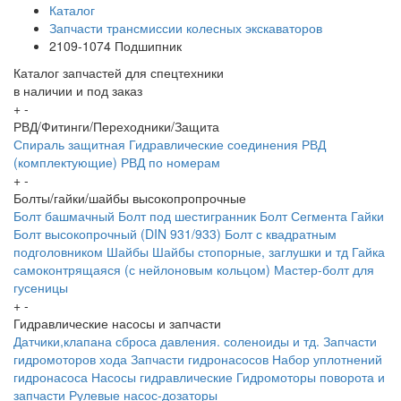
Каталог
Запчасти трансмиссии колесных экскаваторов
2109-1074 Подшипник
Каталог запчастей для спецтехники
в наличии и под заказ
+
-
РВД/Фитинги/Переходники/Защита
Спираль защитная
Гидравлические соединения
РВД
(комплектующие)
РВД по номерам
+
-
Болты/гайки/шайбы высокопропрочные
Болт башмачный
Болт под шестигранник
Болт Сегмента
Гайки
Болт высокопрочный (DIN 931/933)
Болт с квадратным
подголовником
Шайбы
Шайбы стопорные, заглушки и тд
Гайка
самоконтрящаяся (с нейлоновым кольцом)
Мастер-болт для
гусеницы
+
-
Гидравлические насосы и запчасти
Датчики,клапана сброса давления. соленоиды и тд.
Запчасти
гидромоторов хода
Запчасти гидронасосов
Набор уплотнений
гидронасоса
Насосы гидравлические
Гидромоторы поворота и
запчасти
Рулевые насос-дозаторы