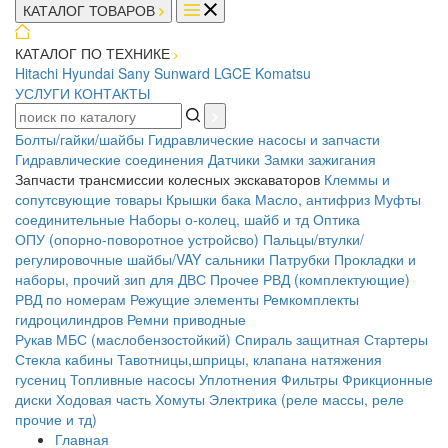
КАТАЛОГ ТОВАРОВ
КАТАЛОГ ПО ТЕХНИКЕ
Hitachi
Hyundai
Sany
Sunward
LGCE
Komatsu
УСЛУГИ
КОНТАКТЫ
Болты/гайки/шайбы
Гидравлические насосы и запчасти
Гидравлические соединения
Датчики
Замки зажигания
Запчасти трансмиссии колесных экскаваторов
Клеммы и
сопутсвующие товары
Крышки бака
Масло, антифриз
Муфты
соединительные
Наборы о-колец, шайб и тд
Оптика
ОПУ (опорно-поворотное устройсво)
Пальцы/втулки/
регулировочные шайбы/VAY сальники
Патрубки
Прокладки и
наборы, прочий зип для ДВС
Прочее
РВД (комплектующие)
РВД по номерам
Режущие элементы
Ремкомплекты
гидроцилиндров
Ремни приводные
Рукав МБС (маслобензостойкий)
Спираль защитная
Стартеры
Стекла кабины
Тавотницы,шприцы, клапана натяжения
гусениц
Топливные насосы
Уплотнения
Фильтры
Фрикционные
диски
Ходовая часть
Хомуты
Электрика (реле массы, реле
прочие и тд)
Главная