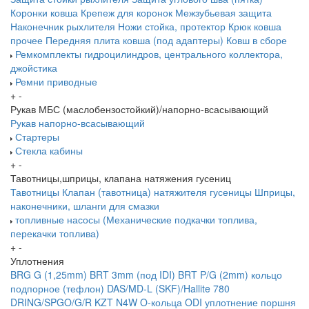
Коронки ковша
Крепеж для коронок
Межзубьевая защита
Наконечник рыхлителя
Ножи
стойка, протектор
Крюк ковша
прочее
Передняя плита ковша (под адаптеры)
Ковш в сборе
Ремкомплекты гидроцилиндров, центрального коллектора,
джойстика
Ремни приводные
+
-
Рукав МБС (маслобензостойкий)/напорно-всасывающий
Рукав напорно-всасывающий
Стартеры
Стекла кабины
+
-
Тавотницы,шприцы, клапана натяжения гусениц
Тавотницы
Клапан (тавотница) натяжителя гусеницы
Шприцы,
наконечники, шланги для смазки
топливные насосы (Механические подкачки топлива,
перекачки топлива)
+
-
Уплотнения
BRG G (1,25mm)
BRT 3mm (под IDI)
BRT P/G (2mm) кольцо
подпорное (тефлон)
DAS/MD-L (SKF)/Hallite 780
DRING/SPGO/G/R
KZT
N4W
O-кольца
ODI уплотнение поршня