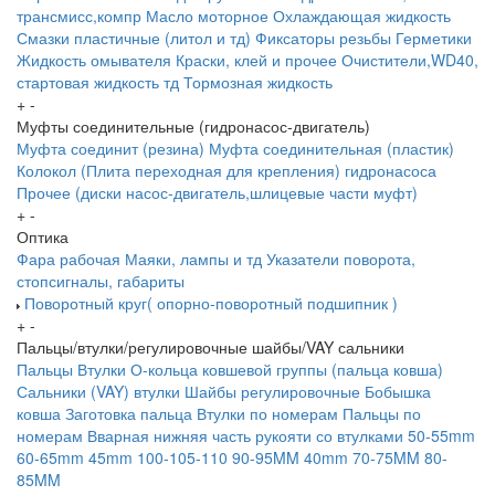
трансмисс,компр
Масло моторное
Охлаждающая жидкость
Смазки пластичные (литол и тд)
Фиксаторы резьбы
Герметики
Жидкость омывателя
Краски, клей и прочее
Очистители,WD40,
стартовая жидкость тд
Тормозная жидкость
+
-
Муфты соединительные (гидронасос-двигатель)
Муфта соединит (резина)
Муфта соединительная (пластик)
Колокол (Плита переходная для крепления) гидронасоса
Прочее (диски насос-двигатель,шлицевые части муфт)
+
-
Оптика
Фара рабочая
Маяки, лампы и тд
Указатели поворота,
стопсигналы, габариты
Поворотный круг( опорно-поворотный подшипник )
+
-
Пальцы/втулки/регулировочные шайбы/VAY сальники
Пальцы
Втулки
О-кольца ковшевой группы (пальца ковша)
Сальники (VAY) втулки
Шайбы регулировочные
Бобышка
ковша
Заготовка пальца
Втулки по номерам
Пальцы по
номерам
Вварная нижняя часть рукояти со втулками
50-55mm
60-65mm
45mm
100-105-110
90-95MM
40mm
70-75MM
80-
85MM