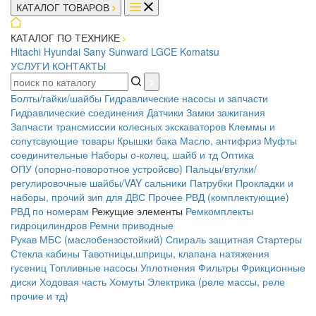
КАТАЛОГ ТОВАРОВ
КАТАЛОГ ПО ТЕХНИКЕ
Hitachi
Hyundai
Sany
Sunward
LGCE
Komatsu
УСЛУГИ
КОНТАКТЫ
Болты/гайки/шайбы
Гидравлические насосы и запчасти
Гидравлические соединения
Датчики
Замки зажигания
Запчасти трансмиссии колесных экскаваторов
Клеммы и
сопутсвующие товары
Крышки бака
Масло, антифриз
Муфты
соединительные
Наборы о-колец, шайб и тд
Оптика
ОПУ (опорно-поворотное устройсво)
Пальцы/втулки/
регулировочные шайбы/VAY сальники
Патрубки
Прокладки и
наборы, прочий зип для ДВС
Прочее
РВД (комплектующие)
РВД по номерам
Режущие элементы
Ремкомплекты
гидроцилиндров
Ремни приводные
Рукав МБС (маслобензостойкий)
Спираль защитная
Стартеры
Стекла кабины
Тавотницы,шприцы, клапана натяжения
гусениц
Топливные насосы
Уплотнения
Фильтры
Фрикционные
диски
Ходовая часть
Хомуты
Электрика (реле массы, реле
прочие и тд)