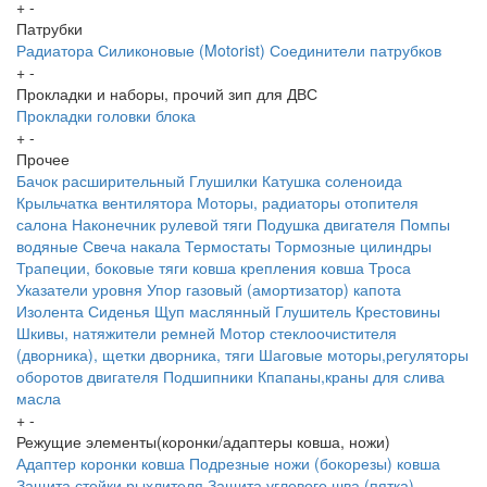
+
-
Патрубки
Радиатора
Силиконовые (Motorist)
Соединители патрубков
+
-
Прокладки и наборы, прочий зип для ДВС
Прокладки головки блока
+
-
Прочее
Бачок расширительный
Глушилки
Катушка соленоида
Крыльчатка вентилятора
Моторы, радиаторы отопителя
салона
Наконечник рулевой тяги
Подушка двигателя
Помпы
водяные
Свеча накала
Термостаты
Тормозные цилиндры
Трапеции, боковые тяги ковша крепления ковша
Троса
Указатели уровня
Упор газовый (амортизатор) капота
Изолента
Сиденья
Щуп маслянный
Глушитель
Крестовины
Шкивы, натяжители ремней
Мотор стеклоочистителя
(дворника), щетки дворника, тяги
Шаговые моторы,регуляторы
оборотов двигателя
Подшипники
Кпапаны,краны для слива
масла
+
-
Режущие элементы(коронки/адаптеры ковша, ножи)
Адаптер коронки ковша
Подрезные ножи (бокорезы) ковша
Защита стойки рыхлителя
Защита углового шва (пятка)