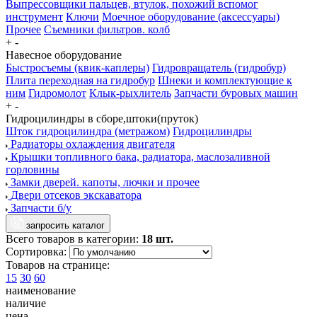
Выпрессовщики пальцев, втулок, похожий вспомог
инструмент
Ключи
Моечное оборудование (аксессуары)
Прочее
Съемники фильтров. колб
+
-
Навесное оборудование
Быстросъемы (квик-каплеры)
Гидровращатель (гидробур)
Плита переходная на гидробур
Шнеки и комплектующие к
ним
Гидромолот
Клык-рыхлитель
Запчасти буровых машин
+
-
Гидроцилиндры в сборе,штоки(пруток)
Шток гидроцилиндра (метражом)
Гидроцилиндры
Радиаторы охлаждения двигателя
Крышки топливного бака, радиатора, маслозаливной
горловины
Замки дверей. капоты, лючки и прочее
Двери отсеков экскаватора
Запчасти б/у
запросить каталог
Всего товаров в категории:
18 шт.
Сортировка:
Товаров на странице:
15
30
60
наименование
наличие
цена