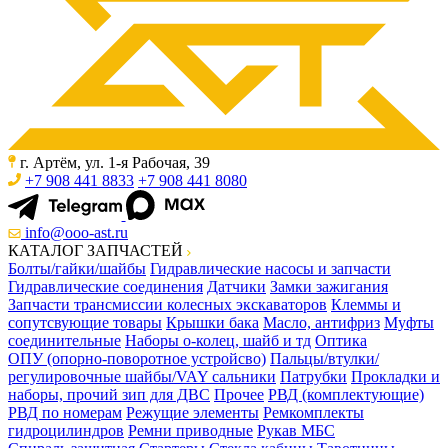
г. Артём, ул. 1-я Рабочая, 39
+7 908 441 8833
+7 908 441 8080
info@ooo-ast.ru
КАТАЛОГ ЗАПЧАСТЕЙ
Болты/гайки/шайбы
Гидравлические насосы и запчасти
Гидравлические соединения
Датчики
Замки зажигания
Запчасти трансмиссии колесных экскаваторов
Клеммы и
сопутсвующие товары
Крышки бака
Масло, антифриз
Муфты
соединительные
Наборы о-колец, шайб и тд
Оптика
ОПУ (опорно-поворотное устройсво)
Пальцы/втулки/
регулировочные шайбы/VAY сальники
Патрубки
Прокладки и
наборы, прочий зип для ДВС
Прочее
РВД (комплектующие)
РВД по номерам
Режущие элементы
Ремкомплекты
гидроцилиндров
Ремни приводные
Рукав МБС