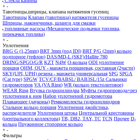
Стекла кабины
+
-
Тавотницы,шприцы, клапана натяжения гусениц
Тавотницы
Клапан (тавотница) натяжителя гусеницы
Шприцы, наконечники, шланги для смазки
топливные насосы (Механические подкачки топлива,
перекачки топлива)
+
-
Уплотнения
BRG G (1,25mm)
BRT 3mm (под IDI)
BRT P/G (2mm) кольцо
подпорное (тефлон)
DAS/MD-L (SKF)/Hallite 780
DRING/SPGO/G/R
KZT
N4W
O-кольца
ODI уплотнение
поршня
OHM, OUY - манжета поршневая, составная (2части)
SKY(UPI, UPH) резина - манжета универсальная
SPG
SPGA
(Cat type)
SPGW
TCV/CF/BABSL/ BAB3SL/15z Сальники
гидромоторов
VA (VA Ring)
WR (кольцо текстолитовое)
WEAR Ring
Втулка гидроцилиндра
Муфты гидропровода+рез
уплотнения к ним
Набор уплотнений гидромотора
Плавающее (дауконы)
Ремкомплекты гидроцилиндров
Стальное кольцо поршня
Уплотнения джойстика,
распределителя
Уплотнения штока
Центральной крестовины
(центрального коллектора)
TB, DB2, TAY, TC
TCN
Прочее
D-
кольца
Пружинное стопорное кольцо
+
-
Фильтры