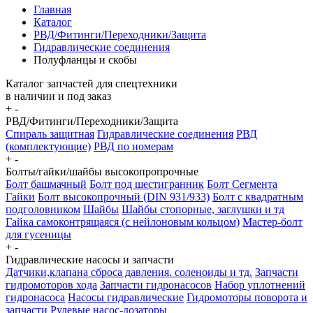
Главная
Каталог
РВД/Фитинги/Переходники/Защита
Гидравлические соединения
Полуфланцы и скобы
Каталог запчастей для спецтехники
в наличии и под заказ
+
-
РВД/Фитинги/Переходники/Защита
Спираль защитная
Гидравлические соединения
РВД
(комплектующие)
РВД по номерам
+
-
Болты/гайки/шайбы высокопропрочные
Болт башмачный
Болт под шестигранник
Болт Сегмента
Гайки
Болт высокопрочный (DIN 931/933)
Болт с квадратным
подголовником
Шайбы
Шайбы стопорные, заглушки и тд
Гайка самоконтрящаяся (с нейлоновым кольцом)
Мастер-болт
для гусеницы
+
-
Гидравлические насосы и запчасти
Датчики,клапана сброса давления. соленоиды и тд.
Запчасти
гидромоторов хода
Запчасти гидронасосов
Набор уплотнений
гидронасоса
Насосы гидравлические
Гидромоторы поворота и
запчасти
Рулевые насос-дозаторы