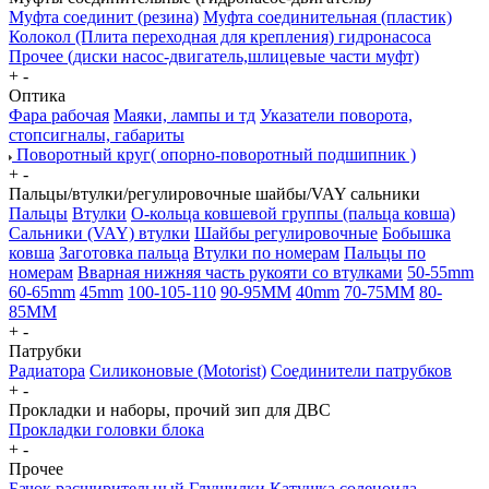
Муфта соединит (резина)
Муфта соединительная (пластик)
Колокол (Плита переходная для крепления) гидронасоса
Прочее (диски насос-двигатель,шлицевые части муфт)
+
-
Оптика
Фара рабочая
Маяки, лампы и тд
Указатели поворота,
стопсигналы, габариты
Поворотный круг( опорно-поворотный подшипник )
+
-
Пальцы/втулки/регулировочные шайбы/VAY сальники
Пальцы
Втулки
О-кольца ковшевой группы (пальца ковша)
Сальники (VAY) втулки
Шайбы регулировочные
Бобышка
ковша
Заготовка пальца
Втулки по номерам
Пальцы по
номерам
Вварная нижняя часть рукояти со втулками
50-55mm
60-65mm
45mm
100-105-110
90-95MM
40mm
70-75MM
80-
85MM
+
-
Патрубки
Радиатора
Силиконовые (Motorist)
Соединители патрубков
+
-
Прокладки и наборы, прочий зип для ДВС
Прокладки головки блока
+
-
Прочее
Бачок расширительный
Глушилки
Катушка соленоида