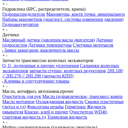
+
-
Гидравлика (БРС, распределители, краны)
Гидрораспределители
Манометры, контр точки. микрошланги
Наборы манометров (диагност. системы измерения давления)
Гидроаккумулятор
+
-
Датчики
Маслянный датчик (давления масла двигателя)
Датчики
гидросистем
Датчики температуры
Счетчики моточасов
Замки зажигания, выключатель массы
+
-
Запчасти трансмиссии колесных экскаваторов
О, U, подпорные и прочие уплотнения
Сальники колесных
экскаваторов
запчасти ступиц, колесных редукторов
2HL100
// 2HL270 // 2HL290 (запчасти КПП)
Клеммы и сопутсвующие товары
+
-
Масло, антифриз, автохимия,прочее
Очиститель для рук
Масло гидравлическое, трансмисс,компр
Масло моторное
Охлаждающая жидкость
Смазки пластичные
(литол и тд)
Фиксаторы резьбы
Герметики
Жидкость
омывателя
Краски, клей и прочее
Очистители,WD40,
стартовая жидкость тд
Тормозная жидкость
+
-
Муфты соединительные (гидронасос-двигатель)