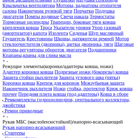
Крыльчатка вентилятора
Моторы, радиаторы отопителя
салона
Наконечник рулевой тяги
Перчатки
Подушка
двигателя
Помпы водяные
Свеча накала
Термостаты
Тормозные цилиндры
Трапеции, боковые тяги ковша
крепления ковша
Троса
Указатели уровня
Упор газовый
(амортизатор) капота
Изолента
Сиденья
Щуп маслянный
Глушитель
Крестовины
Шкивы, натяжители ремней
Мотор
стеклоочистителя (дворника), щетки дворника, тяги
Шаговые
моторы,регуляторы оборотов двигателя
Подшипники
Кпапаны,краны для слива масла
+
-
Режущие элементы(коронки/адаптеры ковша, ножи)
Адаптер коронки ковша
Подрезные ножи (бокорезы) ковша
Защита стойки рыхлителя
Защита углового шва (пятка)
Коронки ковша
Крепеж для коронок
Межзубьевая защита
Наконечник рыхлителя
Ножи
стойка, протектор
Крюк ковша
прочее
Передняя плита ковша (под адаптеры)
Ковш в сборе
Ремкомплекты гидроцилиндров, центрального коллектора,
джойстика
Ремни приводные
+
-
Рукав МБС (маслобензостойкий)/напорно-всасывающий
Рукав напорно-всасывающий
Стартеры