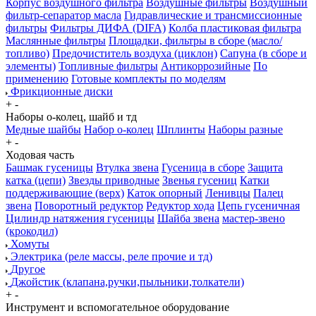
Корпус воздушного фильтра
Воздушные фильтры
Воздушный
фильтр-сепаратор масла
Гидравлические и трансмиссионные
фильтры
Фильтры ДИФА (DIFA)
Колба пластиковая фильтра
Маслянные фильтры
Площадки, фильтры в сборе (масло/
топливо)
Предочиститель воздуха (циклон)
Сапуна (в сборе и
элементы)
Топливные фильтры
Антикоррозийные
По
применению
Готовые комплекты по моделям
Фрикционные диски
+
-
Наборы о-колец, шайб и тд
Медные шайбы
Набор о-колец
Шплинты
Наборы разные
+
-
Ходовая часть
Башмак гусеницы
Втулка звена
Гусеница в сборе
Защита
катка (цепи)
Звезды приводные
Звенья гусениц
Катки
поддерживающие (верх)
Каток опорный
Ленивцы
Палец
звена
Поворотный редуктор
Редуктор хода
Цепь гусеничная
Цилиндр натяжения гусеницы
Шайба звена
мастер-звено
(крокодил)
Хомуты
Электрика (реле массы, реле прочие и тд)
Другое
Джойстик (клапана,ручки,пыльники,толкатели)
+
-
Инструмент и вспомогательное оборудование