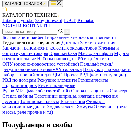
КАТАЛОГ ТОВАРОВ
КАТАЛОГ ПО ТЕХНИКЕ
Hitachi
Hyundai
Sany
Sunward
LGCE
Komatsu
УСЛУГИ
КОНТАКТЫ
Болты/гайки/шайбы
Гидравлические насосы и запчасти
Гидравлические соединения
Датчики
Замки зажигания
Запчасти трансмиссии колесных экскаваторов
Клеммы и
сопутсвующие товары
Крышки бака
Масло, антифриз
Муфты
соединительные
Наборы о-колец, шайб и тд
Оптика
ОПУ (опорно-поворотное устройсво)
Пальцы/втулки/
регулировочные шайбы/VAY сальники
Патрубки
Прокладки и
наборы, прочий зип для ДВС
Прочее
РВД (комплектующие)
РВД по номерам
Режущие элементы
Ремкомплекты
гидроцилиндров
Ремни приводные
Рукав МБС (маслобензостойкий)
Спираль защитная
Стартеры
Стекла кабины
Тавотницы,шприцы, клапана натяжения
гусениц
Топливные насосы
Уплотнения
Фильтры
Фрикционные диски
Ходовая часть
Хомуты
Электрика (реле
массы, реле прочие и тд)
Полуфланцы и скобы