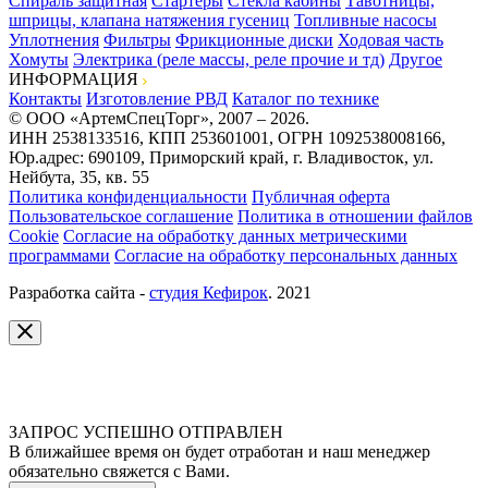
Спираль защитная
Стартеры
Стекла кабины
Тавотницы,
шприцы, клапана натяжения гусениц
Топливные насосы
Уплотнения
Фильтры
Фрикционные диски
Ходовая часть
Хомуты
Электрика (реле массы, реле прочие и тд)
Другое
ИНФОРМАЦИЯ
Контакты
Изготовление РВД
Каталог по технике
© ООО «АртемСпецТорг», 2007 – 2026.
ИНН 2538133516, КПП 253601001, ОГРН 1092538008166,
Юр.адрес: 690109, Приморский край, г. Владивосток, ул.
Нейбута, 35, кв. 55
Политика конфиденциальности
Публичная оферта
Пользовательское соглашение
Политика в отношении файлов
Cookie
Согласие на обработку данных метрическими
программами
Согласие на обработку персональных данных
Разработка сайта -
студия Кефирок
. 2021
ЗАПРОС УСПЕШНО ОТПРАВЛЕН
В ближайшее время он будет отработан и наш менеджер
обязательно свяжется с Вами.