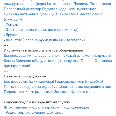
поддерживающие (верх)
Каток опорный
Ленивцы
Палец звена
Поворотный редуктор
Редуктор хода
Цепь гусеничная
Цилиндр натяжения гусеницы
Шайба звена
мастер-звено
(крокодил)
Хомуты
Электрика (реле массы, реле прочие и тд)
Другое
Джойстик (клапана,ручки,пыльники,толкатели)
+
-
Инструмент и вспомогательное оборудование
Выпрессовщики пальцев, втулок, похожий вспомог инструмент
Ключи
Моечное оборудование (аксессуары)
Прочее
Съемники
фильтров. колб
+
-
Навесное оборудование
Быстросъемы (квик-каплеры)
Гидровращатель (гидробур)
Плита переходная на гидробур
Шнеки и комплектующие к ним
Гидромолот
Клык-рыхлитель
Запчасти буровых машин
+
-
Гидроцилиндры в сборе,штоки(пруток)
Шток гидроцилиндра (метражом)
Гидроцилиндры
Радиаторы охлаждения двигателя