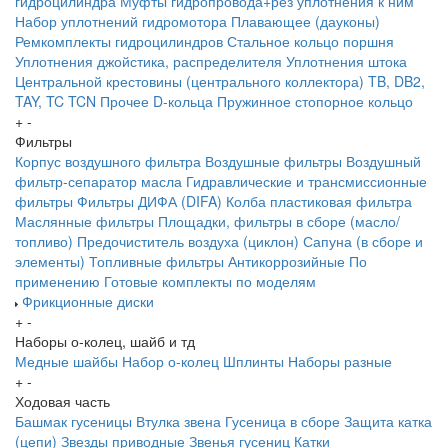
гидроцилиндра
Муфты гидропровода+рез уплотнения к ним
Набор уплотнений гидромотора
Плавающее (дауконы)
Ремкомплекты гидроцилиндров
Стальное кольцо поршня
Уплотнения джойстика, распределителя
Уплотнения штока
Центральной крестовины (центрального коллектора)
TB, DB2,
TAY, TC
TCN
Прочее
D-кольца
Пружинное стопорное кольцо
+
-
Фильтры
Корпус воздушного фильтра
Воздушные фильтры
Воздушный
фильтр-сепаратор масла
Гидравлические и трансмиссионные
фильтры
Фильтры ДИФА (DIFA)
Колба пластиковая фильтра
Маслянные фильтры
Площадки, фильтры в сборе (масло/
топливо)
Предочиститель воздуха (циклон)
Сапуна (в сборе и
элементы)
Топливные фильтры
Антикоррозийные
По
применению
Готовые комплекты по моделям
Фрикционные диски
+
-
Наборы о-колец, шайб и тд
Медные шайбы
Набор о-колец
Шплинты
Наборы разные
+
-
Ходовая часть
Башмак гусеницы
Втулка звена
Гусеница в сборе
Защита катка
(цепи)
Звезды приводные
Звенья гусениц
Катки