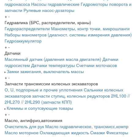
гидронасоса
Насосы гидравлические
Гидромоторы поворота и
запчасти
Рулевые насос-дозаторы
+
-
Гидравлика (БРС, распределители, краны)
Гидрораспределители
Манометры, контр точки. микрошланги
Наборы манометров (диагност. системы измерения давления)
Гидроаккумулятор
+
-
Датчики
Маслянный датчик (давления масла двигателя)
Датчики
гидросистем
Датчики температуры
Счетчики моточасов
Замки зажигания, выключатель массы
+
-
Запчасти трансмиссии колесных экскаваторов
О, U, подпорные и прочие уплотнения
Сальники колесных
экскаваторов
запчасти ступиц, колесных редукторов
2HL100 //
2HL270 // 2HL290 (запчасти КПП)
Клеммы и сопутсвующие товары
+
-
Масло, антифриз,автохимия
Очиститель для рук
Масло гидравлическое, трансмисс,компр
Масло моторное
Охлаждающая жидкость
Смазки
Фиксаторы