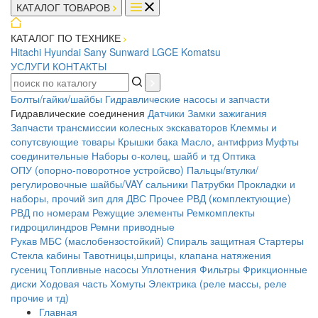
КАТАЛОГ ТОВАРОВ
КАТАЛОГ ПО ТЕХНИКЕ
Hitachi
Hyundai
Sany
Sunward
LGCE
Komatsu
УСЛУГИ
КОНТАКТЫ
Болты/гайки/шайбы
Гидравлические насосы и запчасти
Гидравлические соединения
Датчики
Замки зажигания
Запчасти трансмиссии колесных экскаваторов
Клеммы и
сопутсвующие товары
Крышки бака
Масло, антифриз
Муфты
соединительные
Наборы о-колец, шайб и тд
Оптика
ОПУ (опорно-поворотное устройсво)
Пальцы/втулки/
регулировочные шайбы/VAY сальники
Патрубки
Прокладки и
наборы, прочий зип для ДВС
Прочее
РВД (комплектующие)
РВД по номерам
Режущие элементы
Ремкомплекты
гидроцилиндров
Ремни приводные
Рукав МБС (маслобензостойкий)
Спираль защитная
Стартеры
Стекла кабины
Тавотницы,шприцы, клапана натяжения
гусениц
Топливные насосы
Уплотнения
Фильтры
Фрикционные
диски
Ходовая часть
Хомуты
Электрика (реле массы, реле
прочие и тд)
Главная