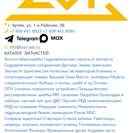
г. Артём, ул. 1-я Рабочая, 39
+7 908 441 8833
+7 908 441 8080
info@ooo-ast.ru
КАТАЛОГ ЗАПЧАСТЕЙ
Болты/гайки/шайбы
Гидравлические насосы и запчасти
Гидравлические соединения
Датчики
Замки зажигания
Запчасти трансмиссии колесных экскаваторов
Клеммы и
сопутсвующие товары
Крышки бака
Масло, антифриз
Муфты
соединительные
Наборы о-колец, шайб и тд
Оптика
ОПУ (опорно-поворотное устройсво)
Пальцы/втулки/
регулировочные шайбы/VAY сальники
Патрубки
Прокладки и
наборы, прочий зип для ДВС
Прочее
РВД (комплектующие)
РВД по номерам
Режущие элементы
Ремкомплекты
гидроцилиндров
Ремни приводные
Рукав МБС
Спираль защитная
Стартеры
Стекла кабины
Тавотницы,
шприцы, клапана натяжения гусениц
Топливные насосы
Уплотнения
Фильтры
Фрикционные диски
Ходовая часть