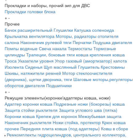
Прокладки и наборы, прочий зип для ДВС
Прокладки головки блока
+
-
Прочее
Бачок расширительный
Глушилки
Катушка соленоида
Крыльчатка вентилятора
Моторы, радиаторы отопителя
салона
Наконечник рулевой тяги
Перчатки
Подушка двигателя
Помпы водяные
Свеча накала
Термостаты
Тормозные
цилиндры
Трапеции, боковые тяги ковша крепления ковша
Троса
Указатели уровня
Упор газовый (амортизатор) капота
Изолента
Сиденья
Щуп маслянный
Глушитель
Крестовины
Шкивы, натяжители ремней
Мотор стеклоочистителя
(дворника), щетки дворника, тяги
Шаговые моторы,регуляторы
оборотов двигателя
Подшипники
+
-
Режущие элементы(коронки/адаптеры ковша, ножи)
Адаптер коронки ковша
Подрезные ножи (бокорезы) ковша
Защита стойки рыхлителя
Защита углового шва (пятка)
Коронки ковша
Крепеж для коронок
Межзубьевая защита
Наконечник рыхлителя
Ножи
стойка, протектор
Крюк ковша
прочее
Передняя плита ковша (под адаптеры)
Ковш в сборе
Ремкомплекты гидроцилиндров, центрального коллектора,