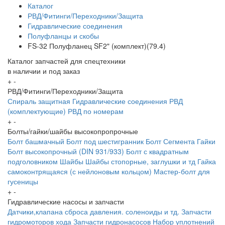
Каталог
РВД/Фитинги/Переходники/Защита
Гидравлические соединения
Полуфланцы и скобы
FS-32 Полуфланец SF2" (комплект)(79.4)
Каталог запчастей для спецтехники
в наличии и под заказ
+
-
РВД/Фитинги/Переходники/Защита
Спираль защитная
Гидравлические соединения
РВД
(комплектующие)
РВД по номерам
+
-
Болты/гайки/шайбы высокопропрочные
Болт башмачный
Болт под шестигранник
Болт Сегмента
Гайки
Болт высокопрочный (DIN 931/933)
Болт с квадратным
подголовником
Шайбы
Шайбы стопорные, заглушки и тд
Гайка
самоконтрящаяся (с нейлоновым кольцом)
Мастер-болт для
гусеницы
+
-
Гидравлические насосы и запчасти
Датчики,клапана сброса давления. соленоиды и тд.
Запчасти
гидромоторов хода
Запчасти гидронасосов
Набор уплотнений