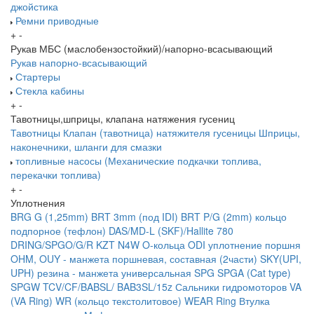
джойстика
Ремни приводные
+
-
Рукав МБС (маслобензостойкий)/напорно-всасывающий
Рукав напорно-всасывающий
Стартеры
Стекла кабины
+
-
Тавотницы,шприцы, клапана натяжения гусениц
Тавотницы
Клапан (тавотница) натяжителя гусеницы
Шприцы,
наконечники, шланги для смазки
топливные насосы (Механические подкачки топлива,
перекачки топлива)
+
-
Уплотнения
BRG G (1,25mm)
BRT 3mm (под IDI)
BRT P/G (2mm) кольцо
подпорное (тефлон)
DAS/MD-L (SKF)/Hallite 780
DRING/SPGO/G/R
KZT
N4W
O-кольца
ODI уплотнение поршня
OHM, OUY - манжета поршневая, составная (2части)
SKY(UPI,
UPH) резина - манжета универсальная
SPG
SPGA (Cat type)
SPGW
TCV/CF/BABSL/ BAB3SL/15z Сальники гидромоторов
VA
(VA Ring)
WR (кольцо текстолитовое) WEAR Ring
Втулка