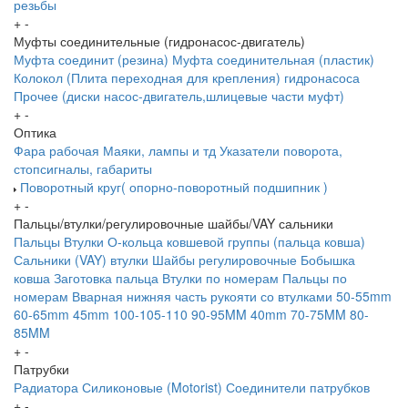
резьбы
+
-
Муфты соединительные (гидронасос-двигатель)
Муфта соединит (резина)
Муфта соединительная (пластик)
Колокол (Плита переходная для крепления) гидронасоса
Прочее (диски насос-двигатель,шлицевые части муфт)
+
-
Оптика
Фара рабочая
Маяки, лампы и тд
Указатели поворота,
стопсигналы, габариты
Поворотный круг( опорно-поворотный подшипник )
+
-
Пальцы/втулки/регулировочные шайбы/VAY сальники
Пальцы
Втулки
О-кольца ковшевой группы (пальца ковша)
Сальники (VAY) втулки
Шайбы регулировочные
Бобышка
ковша
Заготовка пальца
Втулки по номерам
Пальцы по
номерам
Вварная нижняя часть рукояти со втулками
50-55mm
60-65mm
45mm
100-105-110
90-95MM
40mm
70-75MM
80-
85MM
+
-
Патрубки
Радиатора
Силиконовые (Motorist)
Соединители патрубков
+
-